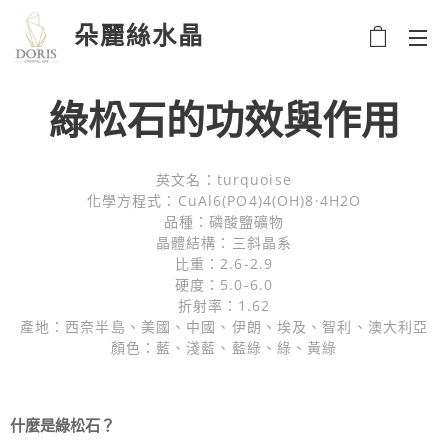
朵麗絲水晶
綠松石的功效與作用
英文名：turquoise
化學方程式：CuAl6(PO4)4(OH)8·4H2O
品種：磷酸鹽礦物
晶體結構：三斜晶系
比重：2.6-2.9
硬度：5.0-6.0
折射率：1.62
產地：西奈半島、美國、中國、伊朗、埃及、智利、澳大利亞
顏色：藍、淺藍、藍綠、綠、黃綠
什麼是綠松石？