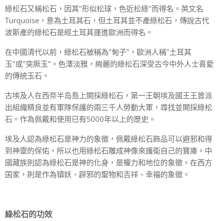
綠松石又稱松石，因其"形似松球，色近松綠"而得名。英文名
Turquoise，意為土耳其石，但土耳其並不產綠松石，傳說古代
波斯產的綠松石是經土耳其運進歐洲而得名。
在中國清代以前，綠松石被稱為"甸子"，歐洲人稱"土耳其
玉"或"突厥玉"。色澤淡雅，絢麗的綠松石深受古今中外人士喜愛
的傳統玉石。
古埃及人在西奈半岛島上開採綠松石，第一王朝埃及國王王曾派
出組織精良並有軍隊保護的兩三千人勞動大軍，尋找並開採綠松
石。作為佩戴和使用已有5000年以上的歷史。
埃及人認為綠松石是神力的象徵，佩戴綠松石飾品可以避邪和得
到神靈的保佑，所以也用綠松石雕成神像來護衛自己的寶庫。中
國藏族則認為綠松石是神的化身，是權力和地位的象徵。在西方
国家，則是作為镇妖、辟邪的聖物和吉祥、幸福的象徵。
綠松石的功效