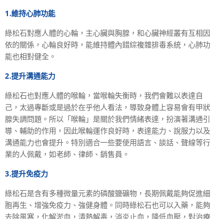
1.維持心肺功能
綠松石對應人體的心輪，主心臟與胸腺，和心臟神經叢有互相因
依的關係，心輪良好時，能維持體內錯綜複雜排毒系統，心肺功
能也相對健全。
2.提升溝通能力
綠松石也對應人體的喉輪，當喉輪失衡時，我們會難以表達自
己，太過專斷或是過於在乎他人看法，導致身體上容易會有甲狀
腺失調問題。所以「喉輪」是關於我們情緒表達，扮演著溝通引
導、輔助的作用，因此喉輪運作良好時，表達能力、說服力以及
溝通能力也會提升。特別適合一些要使用語言、談話、聲線等行
業的人佩戴，如老師、律師、銷售員。
3.提升免疫力
綠松石是含有多種微量元素的磷酸鹽礦物，長期佩戴能夠促進細
胞再生、增強免疫力、強健身體。同時綠松石也可以入藥，能夠
去除風寒，化解淤血，清熱解毒，消炎止血，降低血壓，對治療