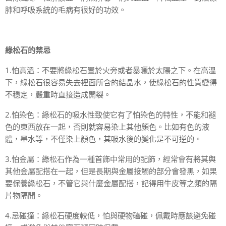
肺和呼吸系統的毛病有很好的功效。
綠松石的禁忌
1.怕高溫：不要將綠松石置於火旁或者暴曬於太陽之下。在高溫
下，綠松石很容易失去裡面所含的結晶水，使綠松石的性質變得
不穩定，嚴重時直接造成開裂。
2.怕染色：綠松石的吸水性致使它有了怕染色的特性，不能和褪
色的東西放在一起，否則就容易染上其他顏色。比如有色的液
體，墨水等，不僅染上顏色，其吸水後的變化是不可逆的。
3.怕金屬：綠松石作為一種首飾中常用的配飾，經常會有將其與
其他金屬配搭在一起，但是長期與金屬接觸的部分會發黑，如果
要保養綠松石，不管它與什麼金屬配搭，記得用牛皮等之類的隔
片物隔開。
4.忌碰撞：綠松石硬度較低，怕與硬物磕碰，佩戴時應該避免碰