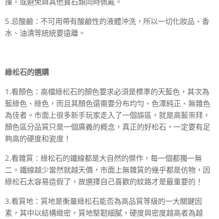
撞，或避免與其他寶石類同時佩戴。
5.忌酸鹼：不可用帶有酸鹼性的液體沖洗，所以一切化妝品、香
水、油漬等統統要遠離。
綠松石的選購
1.看顏色：高檔綠松石的顏色要求必須是標準的天藍色，其次為
藍綠色、綠色，而且其顏色還需要分布均勻、色澤純正、無雜色
為佳者。市面上很多新手玩家走入了一個誤區，就是高藍崇拜，
顏色區分品質只是一個廣義的概念，真正的好松石，一定要有足
夠高的硬度和瓷度！
2.看雜質：綠松石的鐵線都是大自然的傑作，每一個都獨一無
二。鐵線越少當然就越天價，市面上無雜質的幾乎都是仿物，因
綠松石太容易造假了，故選擇自己喜歡的紋路才是最重要的！
3.看質地：質地是衡量綠松石能否為高品質等級的一大關鍵因
素，其中以結構緻密，質地堅韌細膩，硬度與密度越高者為越