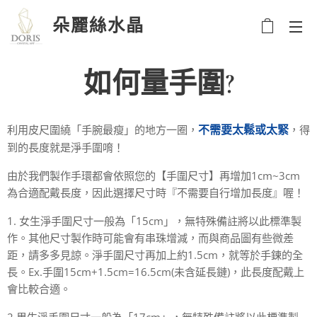
朵麗絲水晶
如何量手圍?
不需要太鬆或太緊
利用皮尺圍繞「手腕最瘦」的地方一圈，
，得
到的長度就是淨手圍唷！
由於我們製作手環都會依照您的【手圍尺寸】再增加1cm~3cm
為合適配戴長度，因此選擇尺寸時『不需要自行增加長度』喔！
1. 女生淨手圍尺寸一般為「15cm」，無特殊備註將以此標準製
作。其他尺寸製作時可能會有串珠增減，而與商品圖有些微差
距，請多多見諒。淨手圍尺寸再加上約1.5cm，就等於手鍊的全
長。Ex.手圍15cm+1.5cm=16.5cm(未含延長鏈)，此長度配戴上
會比較合適。