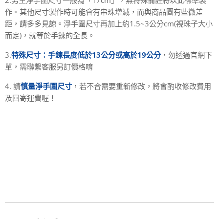
2.男生淨手圍尺寸一般為「17cm」，無特殊備註將以此標準製
作。其他尺寸製作時可能會有串珠增減，而與商品圖有些微差
距，請多多見諒。淨手圍尺寸再加上約1.5~3公分cm(視珠子大小
而定)，就等於手鍊的全長。
3.
特殊尺寸：手鍊長度低於13公分或高於19公分
，勿透過官網下
單，需聯繫客服另訂價格唷
4. 請
慎量淨手圍尺寸
，若不合需要重新修改，將會酌收修改費用
及回寄運費喔！