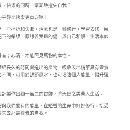
質、快樂的同時，漸漸地遺失自我？
的平靜比快樂更重要呢！
歷一些挫折和失敗，活著也是一種修行，學習去修一顆
犯下的錯誤，原諒曾受過的傷，與自己和解，生活本該
。
聲音；心清，才能照見萬物的本性。
歷經長久的時間營造出的產物，吸收天地精華具有靈氣
也不同，可用於調節風水，也可增強個人能量、提升運
設計製作出獨一無二的首飾，將天然之美帶入生活。
贈與我們獨有的能量，在短暫的生命中好好修行，接受
經失去那最樸素的自我。