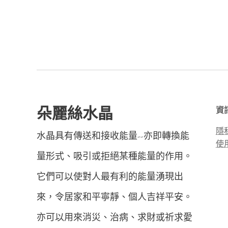
朵麗絲水晶
資
隱
水晶具有傳送和接收能量--亦即轉換能
使
量形式、吸引或拒絕某種能量的作用。
它們可以使對人最有利的能量湧現出
來，令居家和平寧靜、個人吉祥平安。
亦可以用來消災、治病、求財或祈求愛